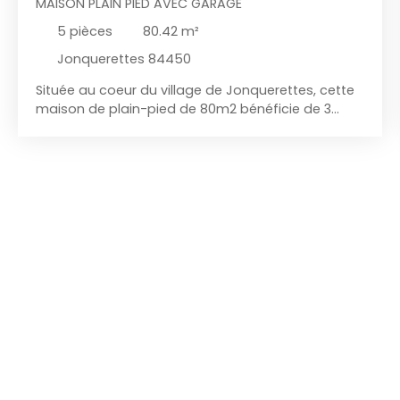
MAISON PLAIN PIED AVEC GARAGE
5
pièces
80.42
m²
Jonquerettes 84450
Située au coeur du village de Jonquerettes, cette
maison de plain-pied de 80m2 bénéficie de 3
chambres et un garage sur 827m2 de terrain.
Cette maison est actuellement louée avec des
locataires en place depuis 2022. Côté jour vous
trouverez une entrée ouverte sur la pièce de vie de
32m2 avec sa baie vitrée donnant sur la terrasse
et le jardin sans vis à vis. La cuisine est
entièrement équipée et aménagée et bénéficie
d’un cellier. Côté nuit, un couloir dessert trois
chambres, un wc et une salle de bain avec
douche. Le tout est complété par un garage de
21m2, un jardin entièrement clôturé de 289m2 et
sans vis à vis.