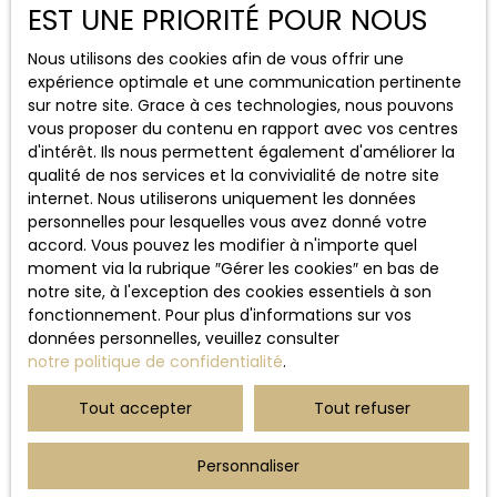
EST UNE PRIORITÉ POUR NOUS
aux prescriptions légales.
Nous utilisons des cookies afin de vous offrir une
Droits des utilisateurs
expérience optimale et une communication pertinente
sur notre site. Grace à ces technologies, nous pouvons
Conformément à la réglementation européenne et à la
vous proposer du contenu en rapport avec vos centres
loi Informatique et libertés du 6 janvier 1978, les
d'intérêt. Ils nous permettent également d'améliorer la
internautes dont les données personnelles sont traitées
qualité de nos services et la convivialité de notre site
par la société AMEVET IMMOBILIER ont le droit d’accéder
internet. Nous utiliserons uniquement les données
à leurs données et le droit de demander la rectification,
personnelles pour lesquelles vous avez donné votre
la mise à jour et la suppression de leurs données
accord. Vous pouvez les modifier à n'importe quel
personnelles en
moment via la rubrique ″Gérer les cookies″ en bas de
notre site, à l'exception des cookies essentiels à son
Si vous ne souhaitez pas faire l'objet de prospection
fonctionnement. Pour plus d'informations sur vos
commerciale par voie téléphonique, vous pouvez vous
données personnelles, veuillez consulter
inscrire gratuitement sur la liste d'opposition au
notre politique de confidentialité
.
démarchage téléphonique, prévu par l'article L223-1 du
code de la consommation, sur le site Internet
Tout accepter
Tout refuser
www.bloctel.gouv.fr
ou par courrier adressé à Société
Worldline, Service Bloctel, CS 61311, 41013 BLOIS CEDEX.
Personnaliser