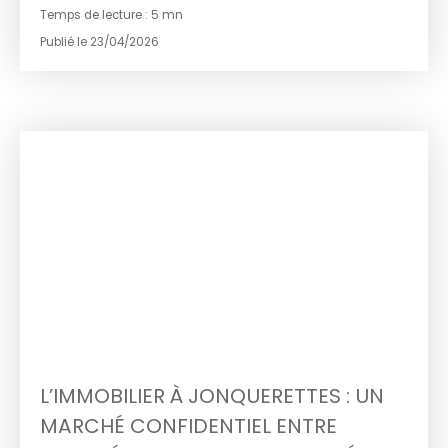
Mais derrière ce charme, le marché immobilier
Temps de lecture : 5 mn
obéit à des règles bien spécifiques qu’il est
essentiel de maîtriser.
Publié le 23/04/2026
Faites-vous accompagner par AMEVET IMMOBILIER
pour concrétiser votre projet en toute sérénité.
L’IMMOBILIER À JONQUERETTES : UN
MARCHÉ CONFIDENTIEL ENTRE