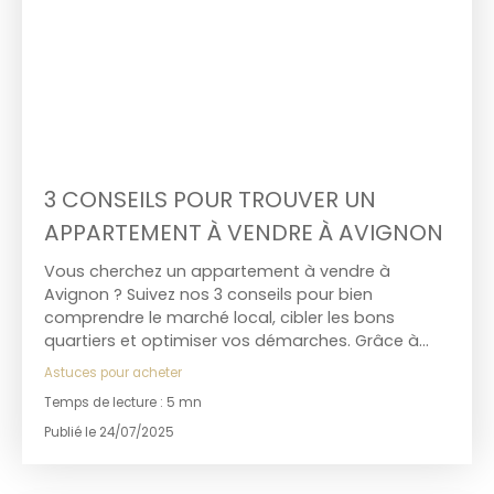
3 CONSEILS POUR TROUVER UN
APPARTEMENT À VENDRE À AVIGNON
Vous cherchez un appartement à vendre à
Avignon ? Suivez nos 3 conseils pour bien
comprendre le marché local, cibler les bons
quartiers et optimiser vos démarches. Grâce à
notre expertise terrain, vous êtes entre de bonnes
Astuces pour acheter
mains pour concrétiser votre projet immobilier.
Temps de lecture : 5 mn
Publié le 24/07/2025