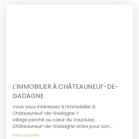
L’IMMOBILIER À CHÂTEAUNEUF-DE-
GADAGNE
Vous vous intéressez à l’immobilier à
Châteauneuf-de-Gadagne ?
Village perché au cœur du Vaucluse,
Châteauneuf-de-Gadagne attire pour son
authenticité et sa qualité de vie.
Notre actualité