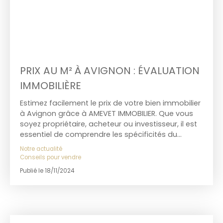
PRIX AU M² À AVIGNON : ÉVALUATION
IMMOBILIÈRE
Estimez facilement le prix de votre bien immobilier
à Avignon grâce à AMEVET IMMOBILIER. Que vous
soyez propriétaire, acheteur ou investisseur, il est
essentiel de comprendre les spécificités du
marché avignonnais. Intramuros, extramuros ou
Notre actualité
en périphérie, chaque quartier a ses propres
Conseils pour vendre
caractéristiques et influence les prix au mètre
Publié le 18/11/2024
carré. Dans cet article, découvrez une vue
d’ensemble des prix immobiliers à Avignon, les
tendances récentes et pourquoi notre expertise
locale fait toute la différence pour réussir votre
projet.