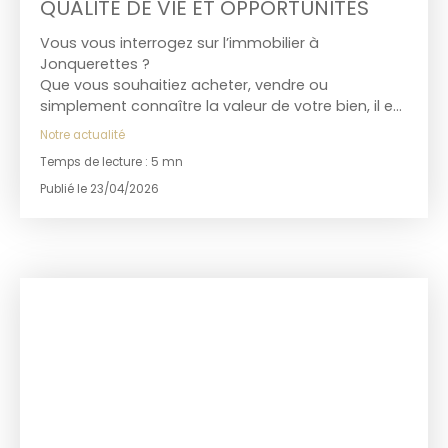
QUALITÉ DE VIE ET OPPORTUNITÉS
Vous vous interrogez sur l’immobilier à
Jonquerettes ?
Que vous souhaitiez acheter, vendre ou
simplement connaître la valeur de votre bien, il est
essentiel de comprendre les spécificités de ce
Notre actualité
marché local. Prix au m², tendances récentes,
Temps de lecture : 5 mn
cadre de vie… découvrez dans cet article une
analyse complète pour prendre les bonnes
Publié le 23/04/2026
décisions.