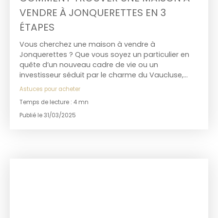
VENDRE À JONQUERETTES EN 3
ÉTAPES
Vous cherchez une maison à vendre à
Jonquerettes ? Que vous soyez un particulier en
quête d’un nouveau cadre de vie ou un
investisseur séduit par le charme du Vaucluse,
Jonquerettes présente de nombreux atouts. Ce
Astuces pour acheter
village provençal typique, niché à quelques
Temps de lecture : 4 mn
minutes d’Avignon, séduit par sa tranquillité, sa
qualité de vie et son dynamisme immobilier. Mais
Publié le 31/03/2025
pour réussir son projet, mieux vaut suivre une
méthode efficace. Voici 3 étapes essentielles
pour trouver la maison idéale à Jonquerettes,
sans perdre de temps ni d’énergie.