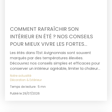
COMMENT RAFRAÎCHIR SON
INTÉRIEUR EN ÉTÉ ? NOS CONSEILS
POUR MIEUX VIVRE LES FORTES
CHALEURS DANS L'EST AVIGNONNAIS
Les étés dans l'Est Avignonnais sont souvent
marqués par des températures élevées.
Découvrez nos conseils simples et efficaces pour
conserver un intérieur agréable, limiter la chaleur
et améliorer le confort de votre logement tout au
Notre actualité
long de la saison estivale.
Décoration & Extérieur
Temps de lecture : 5 mn
Publié le 29/07/2026