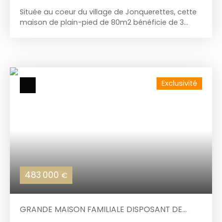
Située au coeur du village de Jonquerettes, cette
maison de plain-pied de 80m2 bénéficie de 3
chambres et un garage sur 827m2 de terrain.
Cette maison est actuellement louée avec des
locataires en place depuis 2022. Côté jour vous
trouverez une entrée avec placard ouverte sur la
pièce de vie de 32m2 avec sa baie vitrée donnant
Exclusivité
sur la terrasse et le jardin sans vis à vis. La cuisine
est entièrement équipée et aménagée et
bénéficie d’un cellier. Côté nuit, un couloir dessert
trois chambres, un wc et une salle de bain avec
douche. Le tout est complété par un garage de
21m2, un jardin entièrement clôturé de 289m2 et
sans vis à vis.
483 000
€
GRANDE MAISON FAMILIALE DISPOSANT DE
DEUX LOGEMENTS