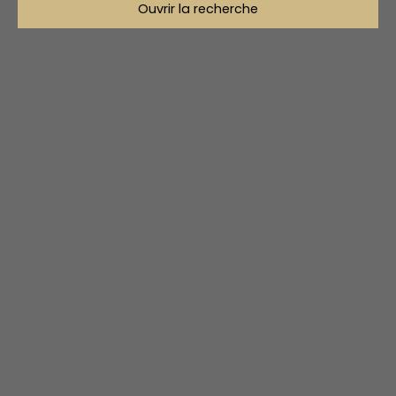
Ouvrir la recherche
Type d'offre
Vente
Type de bien
Immobilier Pro
Localisation
Budget max (€)
Surface min (m²)
Rechercher