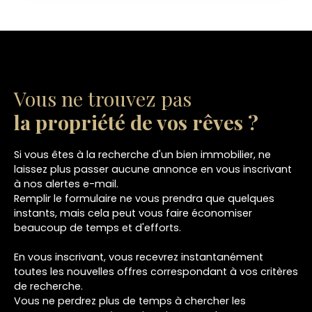
sud, bénéficie d'un double séjour de 32m2 et d'une
cuisine ouverte aménagée et équipée de plus de
10m2. Côté pratique un cellier jouxte la cuisine
pour le rangement. Le rez-de-chaussée est
complété par une chambre de presque 17m2,
ainsi qu'un WC. A l'étage, un couloir dessert deux
Vous ne trouvez pas
chambres de 11,7 et 16,7m2, une salle de bain avec
baignoire et douche ainsi qu'un wc. Vous
la propriété de vos rêves ?
bénéficierez également d'une suite parentale de
plus de 30m2 avec dressing, salle d'eau et un
Si vous êtes à la recherche d'un bien immobilier, ne
accès au balcon. Côté extérieur le jardin
laissez plus passer aucune annonce en vous inscrivant
entièrement clôturé bénéficie d'une terrasse, d'un
à nos alertes e-mail.
espace avec piscine hors sol et sa cuisine d'été.
Remplir le formulaire ne vous prendra que quelques
Le tout complété par un garage ainsi que deux
instants, mais cela peut vous faire économiser
pièces attenantes pour le rangement.
beaucoup de temps et d'efforts.
En vous inscrivant, vous recevrez instantanément
toutes les nouvelles offres correspondant à vos critères
de recherche.
Vous ne perdrez plus de temps à chercher les