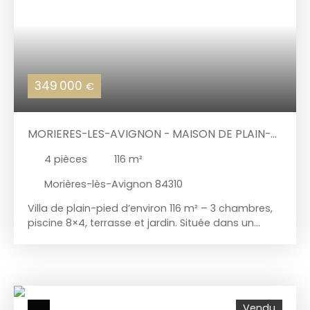
349 000
€
MORIERES-LES-AVIGNON - MAISON DE PLAIN-
PIED ET PISCINE
4
pièces
116
m²
Morières-lès-Avignon 84310
Villa de plain-pied d’environ 116 m² – 3 chambres,
piscine 8×4, terrasse et jardin. Située dans un
environnement agréable, cette maison de plain-
pied construite en 2012 développe environ 116 m² et
offre un cadre de vie confortable, pratique et prêt
à vivre. Côté jour, vous découvrirez un séjour
lumineux de 28 m², une cuisine aménagée et
Vendu