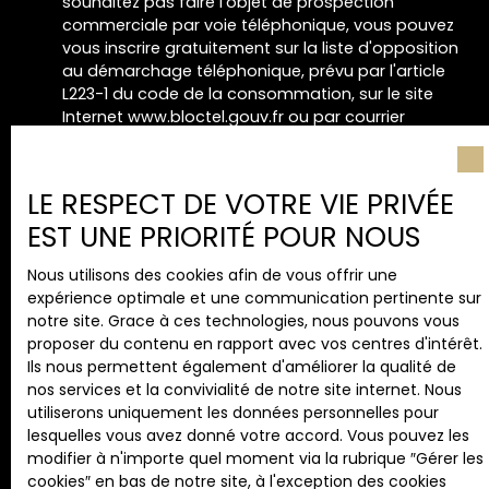
souhaitez pas faire l'objet de prospection
commerciale par voie téléphonique, vous pouvez
vous inscrire gratuitement sur la liste d'opposition
au démarchage téléphonique, prévu par l'article
L223-1 du code de la consommation, sur le site
Internet www.bloctel.gouv.fr ou par courrier
adressé à :
Société Worldline, Service Bloctel, CS 61311, 41013
LE RESPECT DE VOTRE VIE PRIVÉE
BLOIS CEDEX.
EST UNE PRIORITÉ POUR NOUS
Pour en savoir plus sur le traitement de vos
Nous utilisons des cookies afin de vous offrir une
données personnelles, veuillez consulter notre
expérience optimale et une communication pertinente sur
politique de confidentialité
.
notre site. Grace à ces technologies, nous pouvons vous
proposer du contenu en rapport avec vos centres d'intérêt.
Ils nous permettent également d'améliorer la qualité de
nos services et la convivialité de notre site internet. Nous
Recevoir des annonces
utiliserons uniquement les données personnelles pour
lesquelles vous avez donné votre accord. Vous pouvez les
modifier à n'importe quel moment via la rubrique ″Gérer les
cookies″ en bas de notre site, à l'exception des cookies