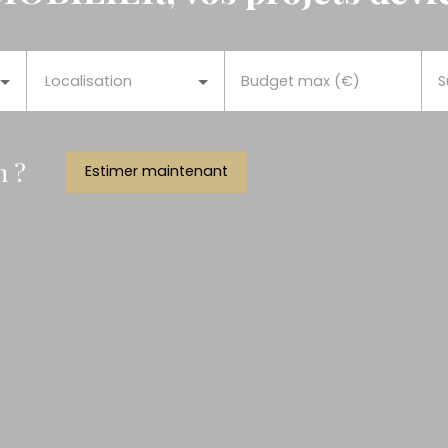
Localisation
Budget max (€)
S
n ?
Estimer maintenant