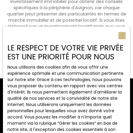
investissement immobilier pour obtenir des conseils
spécifiques à la périphérie d'Avignon, car chaque
quartier peut présenter des particularités en termes de
marché immobilier et de potentiel locatif. Si vous êtes
intéressé par un investissement locatif mais que vous
souhaitez vous soulager de sa
gestion locative
, ne
manquez pas de contacter AMEVET IMMOBILIER. Si vous
souhaitez investir, n'hésitez pas à jeter un coup d'œil à
LE RESPECT DE VOTRE VIE PRIVÉE
nos
ventes à Avignon
.
EST UNE PRIORITÉ POUR NOUS
Nous utilisons des cookies afin de vous offrir une
expérience optimale et une communication pertinente
sur notre site. Grace à ces technologies, nous pouvons
vous proposer du contenu en rapport avec vos centres
d'intérêt. Ils nous permettent également d'améliorer la
qualité de nos services et la convivialité de notre site
internet. Nous utiliserons uniquement les données
personnelles pour lesquelles vous avez donné votre
accord. Vous pouvez les modifier à n'importe quel
moment via la rubrique ″Gérer les cookies″ en bas de
notre site, à l'exception des cookies essentiels à son