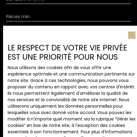
Pièces min
J'accepte le traitement de mes données
personnelles conformément au RGPD. Si vous ne
LE RESPECT DE VOTRE VIE PRIVÉE
souhaitez pas faire l'objet de prospection
commerciale par voie téléphonique, vous pouvez
EST UNE PRIORITÉ POUR NOUS
vous inscrire gratuitement sur la liste d'opposition
au démarchage téléphonique, prévu par l'article
Nous utilisons des cookies afin de vous offrir une
L223-1 du code de la consommation, sur le site
expérience optimale et une communication pertinente sur
Internet www.bloctel.gouv.fr ou par courrier
notre site. Grace à ces technologies, nous pouvons vous
adressé à :
proposer du contenu en rapport avec vos centres d'intérêt.
Ils nous permettent également d'améliorer la qualité de
Société Worldline, Service Bloctel, CS 61311, 41013
nos services et la convivialité de notre site internet. Nous
BLOIS CEDEX.
utiliserons uniquement les données personnelles pour
lesquelles vous avez donné votre accord. Vous pouvez les
Pour en savoir plus sur le traitement de vos
modifier à n'importe quel moment via la rubrique ″Gérer les
données personnelles, veuillez consulter notre
cookies″ en bas de notre site, à l'exception des cookies
politique de confidentialité
.
essentiels à son fonctionnement. Pour plus d'informations