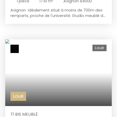
1
pièce
17.61
m²
Avignon 84000
Avignon idéalement situé à moins de 700m des
remparts, proche de l'université. Studio meublé de
17,6m2 dans une résidence récente sécurisée,
avec eau, chauffage, climatisation, et wifi inclus
dans les charges. Situé au deuxième étage avec
ascenseur, cet appartement bénéficie d'une
pièce de vie lumineuse, avec un coin cuisine
Loué
aménagée. La salle d'eau dispose d'un WC et
d'une douche. Les honoraires sont partagés entre
le locataire et le bailleur, les honoraires à la charge
du locataire sont de 228€, dont 52€ pour l'état
des lieux. Contactez EI Lydie AMEVET, Agent
commercial (RSAC N°808490726 Greffe
d’AVIGNON) 07 82 89 89 86
Loué
T1 BIS MEUBLÉ