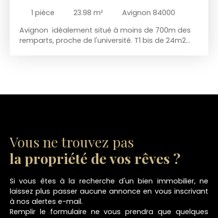
1
pièce
23.98
m²
Avignon 84000
Avignon idéalement situé à moins de 700m des
remparts, proche de l'université. T1 bis de 24m2
meublé dans une résidence récente sécurisée,
avec eau, chauffage, climatisation, wifi et tv inclus
dans les charges. Situé au troisième étage avec
ascenseur, cet appartement bénéficie d'une
pièce de vie lumineuse, avec une cuisine
aménagée et équipée, un espace salle à manger,
ainsi que d'un accès sur la terrasse. Le coin nuit
est séparé. La salle d'eau dispose d'un WC et
d'une douche. Les honoraires sont partagés entre
Vous ne trouvez pas
le locataire et le bailleur, les honoraires à la charge
du locataire sont de 263€, dont 71€ pour l'état
la propriété de vos rêves ?
des lieux. Contactez EIRL Lydie AMEVET, Agent
commercial (RSAC N°808490726 Greffe
Si vous êtes à la recherche d'un bien immobilier, ne
d’AVIGNON) 07 82 89 89 86
laissez plus passer aucune annonce en vous inscrivant
à nos alertes e-mail.
Remplir le formulaire ne vous prendra que quelques