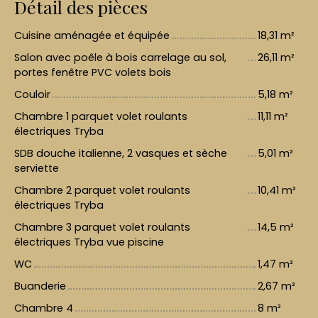
Détail des pièces
Cuisine aménagée et équipée
18,31 m²
Salon avec poêle à bois carrelage au sol,
26,11 m²
portes fenêtre PVC volets bois
Couloir
5,18 m²
Chambre 1 parquet volet roulants
11,11 m²
électriques Tryba
SDB douche italienne, 2 vasques et sèche
5,01 m²
serviette
Chambre 2 parquet volet roulants
10,41 m²
électriques Tryba
Chambre 3 parquet volet roulants
14,5 m²
électriques Tryba vue piscine
WC
1,47 m²
Buanderie
2,67 m²
Chambre 4
8 m²