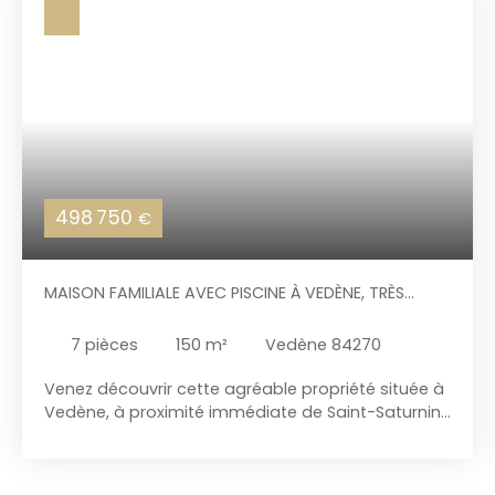
498 750
€
MAISON FAMILIALE AVEC PISCINE À VEDÈNE, TRÈS
PROCHE DE SAINT-SATURNIN
7
pièces
150
m²
Vedène 84270
Venez découvrir cette agréable propriété située à
Vedène, à proximité immédiate de Saint-Saturnin-
lès-Avignon, offrant un cadre de vie privilégié
entre espace, confort et accessibilité. Implantée
sur un magnifique terrain de plus de 7 000 m²,