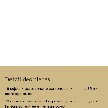
Détail des pièces
T6 séjour - porte fenêtre sur terrasse -
35 m²
carrelage au sol
T6 cuisine aménagée et équipée - porte
11,7 m²
fenêtre sur entrée et fenêtre ouest