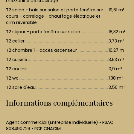
mezzanine de stockage
T2 salon - baie sur salon et porte fenêtre sur
19,61 m²
cours - carrelage - chauffage électrique et
clim réversible
T2 séjour - porte fenêtre sur salon
18,32 m²
T2 cellier
3,73 m²
T2 chambre 1 - accès ascenseur
10,27 m²
T2 cuisine
3,63 m²
T2 couloir
0,9 m²
T2 wc
1,38 m²
T2 salle d'eau
3,56 m²
Informations complémentaires
Agent commercial (Entreprise individuelle) • RSAC
808490726 • RCP CNACIM